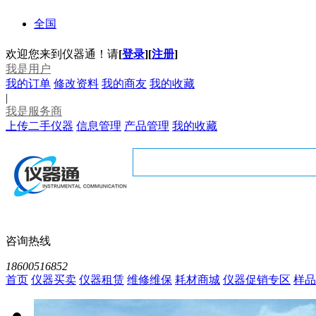
全国
欢迎您来到仪器通！请
[
登录
]
[
注册
]
我是用户
我的订单
修改资料
我的商友
我的收藏
|
我是服务商
上传二手仪器
信息管理
产品管理
我的收藏
咨询热线
18600516852
首页
仪器买卖
仪器租赁
维修维保
耗材商城
仪器促销专区
样品