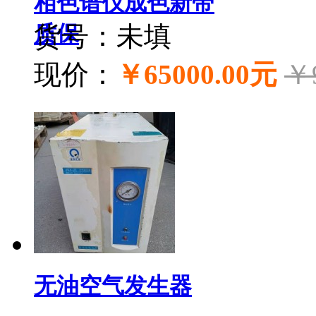
相色谱仪成色新带
质保
货号：未填
现价：
￥65000.00元
￥
无油空气发生器