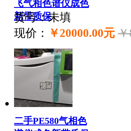
飞气相色谱仪成色
新带质保
货号：未填
现价：
￥20000.00元
￥
二手PE580气相色