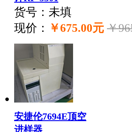
货号：未填
现价：
￥675.00元
￥96
安捷伦7694E顶空
进样器