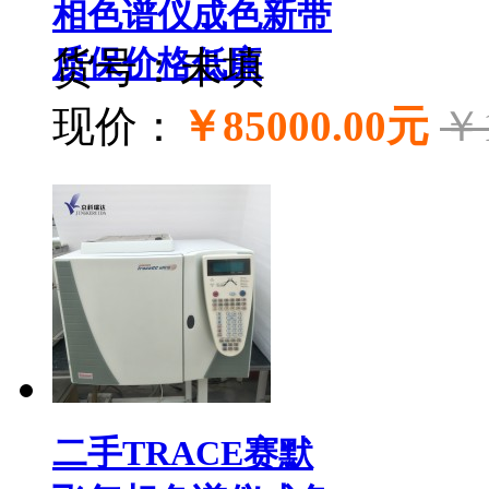
相色谱仪成色新带
质保价格低廉
货号：未填
现价：
￥85000.00元
￥
二手TRACE赛默